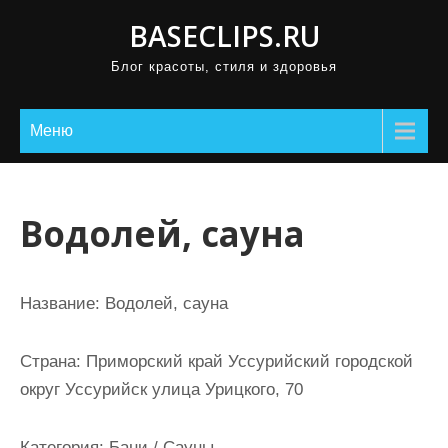
П
BASECLIPS.RU
р
Блог красоты, стиля и здоровья
о
м
о
Меню
т
а
т
Водолей, сауна
ь
к
с
Название:
Водолей, сауна
о
д
Страна:
Приморский край Уссурийский городской
е
округ Уссурийск улица Урицкого, 70
р
ж
Категория:
Бани / Сауны