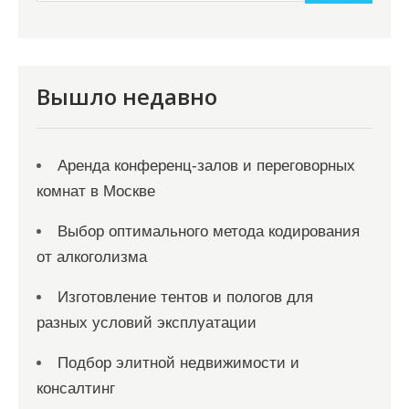
и
м
о
м
Вышло недавно
у
Аренда конференц-залов и переговорных
комнат в Москве
Выбор оптимального метода кодирования
от алкоголизма
Изготовление тентов и пологов для
разных условий эксплуатации
Подбор элитной недвижимости и
консалтинг