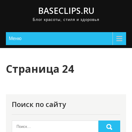
П
BASECLIPS.RU
р
Блог красоты, стиля и здоровья
о
м
о
Меню
т
а
т
Страница 24
ь
к
с
о
Поиск по сайту
д
е
р
ж