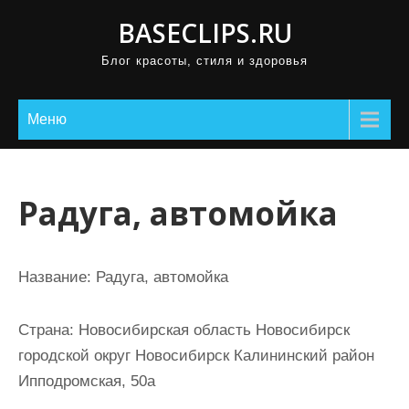
П
BASECLIPS.RU
р
Блог красоты, стиля и здоровья
о
м
о
Меню
т
а
т
Радуга, автомойка
ь
к
с
Название:
Радуга, автомойка
о
д
Страна:
Новосибирская область Новосибирск
е
городской округ Новосибирск Калининский район
р
Ипподромская, 50а
ж