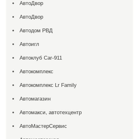
АвтоДвор
АвтоДвор
Автодом РВД
Автоигл
Автоклуб Car-911
Автокомплекс
Автокомплекс Lr Family
Автомагазин
Автомакси, автотехцентр
АвтоМастерСервис