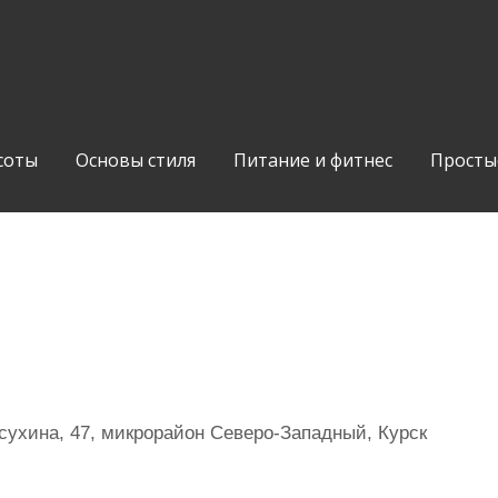
соты
Основы стиля
Питание и фитнес
Просты
сухина, 47, микрорайон Северо-Западный, Курск