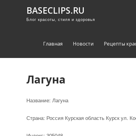
П
BASECLIPS.RU
р
Блог красоты, стиля и здоровья
о
м
о
Главная
Новости
Рецепты кра
т
а
т
ь
Лагуна
к
с
о
Название:
Лагуна
д
е
Страна:
Россия Курская область Курск ул. Ко
р
ж
Индекс:
305048