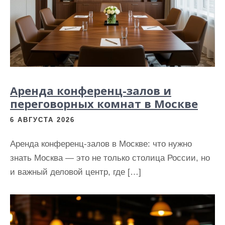
и
м
о
м
у
Аренда конференц-залов и
переговорных комнат в Москве
6 АВГУСТА 2026
Аренда конференц-залов в Москве: что нужно
знать Москва — это не только столица России, но
и важный деловой центр, где […]