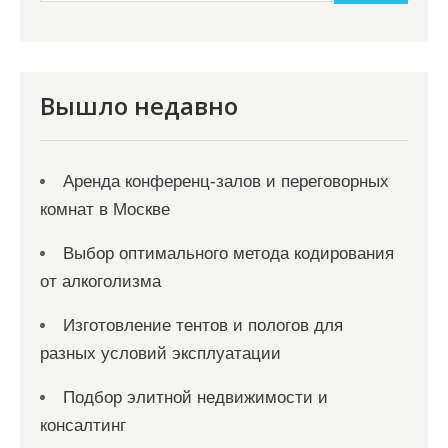
и
м
о
м
Вышло недавно
у
Аренда конференц-залов и переговорных
комнат в Москве
Выбор оптимального метода кодирования
от алкоголизма
Изготовление тентов и пологов для
разных условий эксплуатации
Подбор элитной недвижимости и
консалтинг