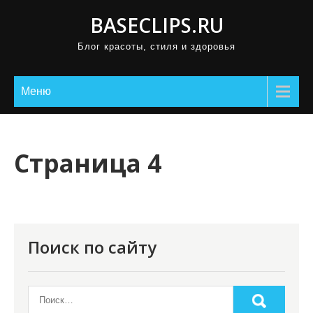
П
BASECLIPS.RU
р
Блог красоты, стиля и здоровья
о
м
о
Меню
т
а
т
Страница 4
ь
к
с
о
Поиск по сайту
д
е
р
ж