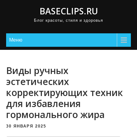
П
BASECLIPS.RU
р
Блог красоты, стиля и здоровья
о
м
о
Меню
т
а
т
Виды ручных
ь
эстетических
к
корректирующих техник
с
о
для избавления
д
гормонального жира
е
р
30 ЯНВАРЯ 2025
ж