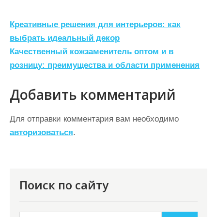
Н
Креативные решения для интерьеров: как
а
выбрать идеальный декор
Качественный кожзаменитель оптом и в
в
розницу: преимущества и области применения
и
г
Добавить комментарий
а
ц
Для отправки комментария вам необходимо
авторизоваться
.
и
я
п
о
Поиск по сайту
з