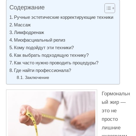
и
Содержание
м
Ручные эстетические корректирующие техники
о
Массаж
м
Лимфодренаж
у
Миофасциальный релиз
Кому подойдут эти техники?
Как выбрать подходящую технику?
Как часто нужно проводить процедуры?
Где найти профессионала?
Заключение
Гормональн
ый жир —
это не
просто
лишние