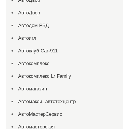
АвтоДвор
АвтоДвор
Автодом РВД
Автоигл
Автоклуб Car-911
Автокомплекс
Автокомплекс Lr Family
Автомагазин
Автомакси, автотехцентр
АвтоМастерСервис
Автомастерская