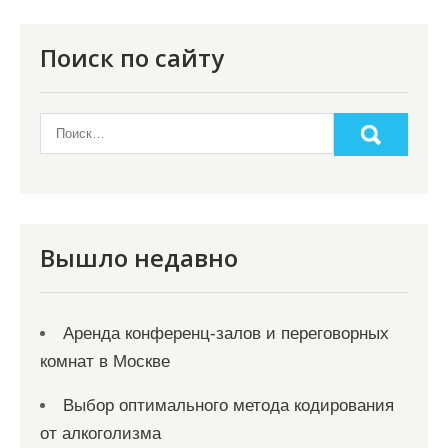
п
о
Поиск по сайту
з
а
п
и
с
я
Вышло недавно
м
Аренда конференц-залов и переговорных
комнат в Москве
Выбор оптимального метода кодирования
от алкоголизма