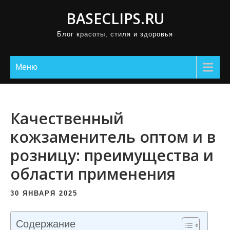
П
BASECLIPS.RU
р
Блог красоты, стиля и здоровья
о
м
о
Меню
т
а
т
Качественный
ь
кожзаменитель оптом и в
к
розницу: преимущества и
с
о
области применения
д
е
30 ЯНВАРЯ 2025
р
ж
Содержание