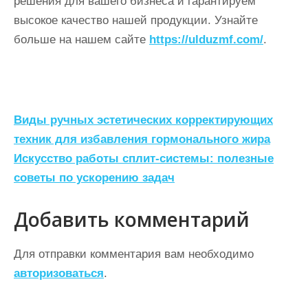
решения для вашего бизнеса и гарантируем
высокое качество нашей продукции. Узнайте
больше на нашем сайте
https://ulduzmf.com/
.
Н
Виды ручных эстетических корректирующих
а
техник для избавления гормонального жира
Искусство работы сплит-системы: полезные
в
советы по ускорению задач
и
г
Добавить комментарий
а
ц
Для отправки комментария вам необходимо
авторизоваться
.
и
я