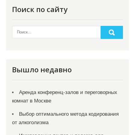
о
Поиск по сайту
з
а
п
и
с
я
Вышло недавно
м
Аренда конференц-залов и переговорных
комнат в Москве
Выбор оптимального метода кодирования
от алкоголизма