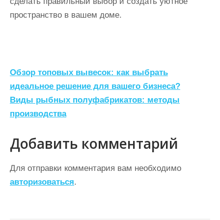
сделать правильный выбор и создать уютное
пространство в вашем доме.
Н
Обзор топовых вывесок: как выбрать
а
идеальное решение для вашего бизнеса?
Виды рыбных полуфабрикатов: методы
в
производства
и
г
Добавить комментарий
а
ц
Для отправки комментария вам необходимо
авторизоваться
.
и
я
п