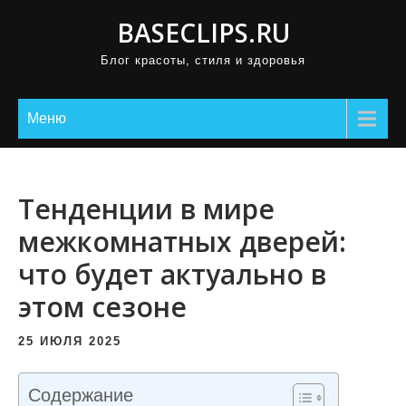
П
BASECLIPS.RU
р
Блог красоты, стиля и здоровья
о
м
о
Меню
т
а
т
Тенденции в мире
ь
межкомнатных дверей:
к
что будет актуально в
с
о
этом сезоне
д
е
25 ИЮЛЯ 2025
р
ж
Содержание