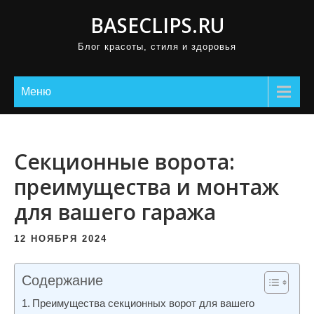
П
BASECLIPS.RU
р
Блог красоты, стиля и здоровья
о
м
о
Меню
т
а
т
Секционные ворота:
ь
преимущества и монтаж
к
для вашего гаража
с
о
12 НОЯБРЯ 2024
д
е
Содержание
р
ж
Преимущества секционных ворот для вашего