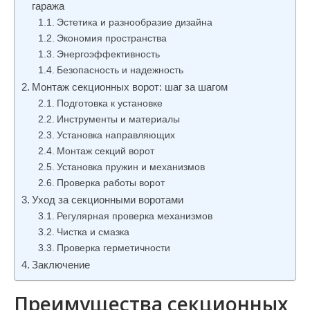
гаража
и
Эстетика и разнообразие дизайна
м
Экономия пространства
о
Энергоэффективность
м
Безопасность и надежность
у
Монтаж секционных ворот: шаг за шагом
Подготовка к установке
Инструменты и материалы
Установка направляющих
Монтаж секций ворот
Установка пружин и механизмов
Проверка работы ворот
Уход за секционными воротами
Регулярная проверка механизмов
Чистка и смазка
Проверка герметичности
Заключение
Преимущества секционных