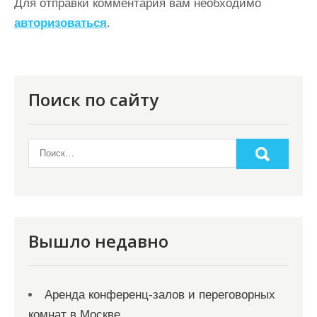
ц
Для отправки комментария вам необходимо
авторизоваться
.
и
я
п
о
Поиск по сайту
з
а
п
и
с
я
Вышло недавно
м
Аренда конференц-залов и переговорных
комнат в Москве