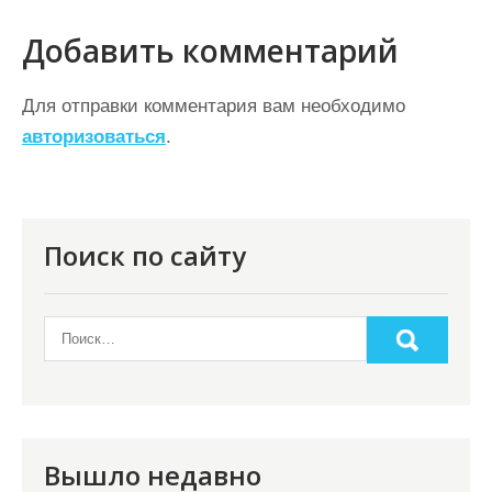
и
Добавить комментарий
г
а
Для отправки комментария вам необходимо
ц
авторизоваться
.
и
я
п
Поиск по сайту
о
з
а
п
и
с
Вышло недавно