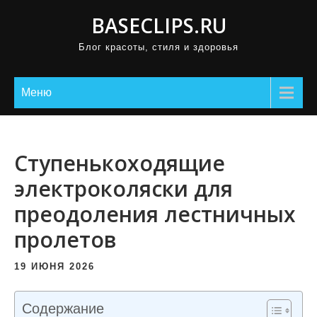
П
BASECLIPS.RU
р
Блог красоты, стиля и здоровья
о
м
о
Меню
т
а
т
Ступенькоходящие
ь
электроколяски для
к
преодоления лестничных
с
о
пролетов
д
е
19 ИЮНЯ 2026
р
ж
Содержание