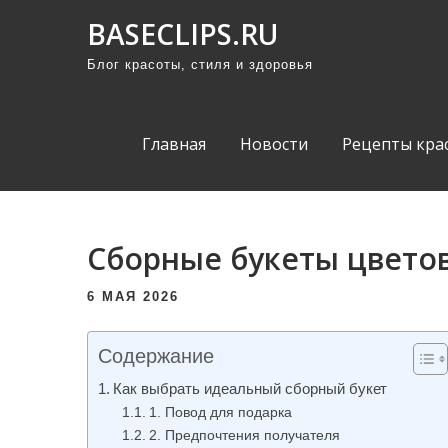
П
BASECLIPS.RU
р
Блог красоты, стиля и здоровья
о
м
о
Главная
Новости
Рецепты кра
т
а
т
ь
Сборные букеты цветов
к
с
6 МАЯ 2026
о
д
Содержание
е
Как выбрать идеальный сборный букет
р
1. Повод для подарка
ж
2. Предпочтения получателя