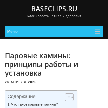
П
BASECLIPS.RU
р
Блог красоты, стиля и здоровья
о
м
о
Меню
т
а
т
Паровые камины:
ь
принципы работы и
к
установка
с
о
24 АПРЕЛЯ 2026
д
е
Содержание
р
ж
Что такое паровые камины?