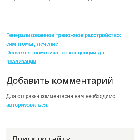
Н
Генерализованное тревожное расстройство:
а
симптомы, лечение
Demarrer косметика: от концепции до
в
реализации
и
г
Добавить комментарий
а
ц
Для отправки комментария вам необходимо
авторизоваться
.
и
я
п
о
Поиск по сайту