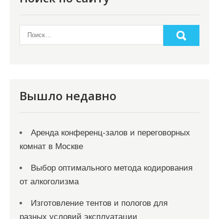
з
а
п
и
с
я
Вышло недавно
м
Аренда конференц-залов и переговорных
комнат в Москве
Выбор оптимального метода кодирования
от алкоголизма
Изготовление тентов и пологов для
разных условий эксплуатации