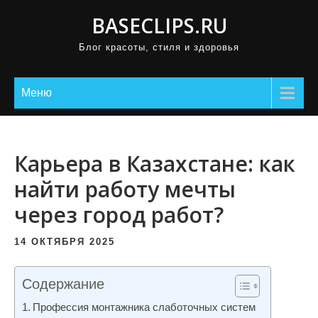
П
BASECLIPS.RU
р
Блог красоты, стиля и здоровья
о
м
о
Меню
т
а
т
Карьера в Казахстане: как
ь
найти работу мечты
к
через город работ?
с
о
14 ОКТЯБРЯ 2025
д
е
Содержание
р
ж
Профессия монтажника слаботочных систем