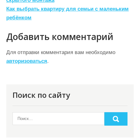
а
скрытого монтажа
Как выбрать квартиру для семьи с маленьким
в
ребёнком
и
г
Добавить комментарий
а
ц
Для отправки комментария вам необходимо
авторизоваться
.
и
я
п
о
Поиск по сайту
з
а
п
и