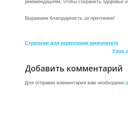
рекомендациям, чтобы сохранить здоровье и
Выражаем благодарность за прочтение!
Н
Стратегии для укрепления иммунитета
а
Уход з
в
Добавить комментарий
и
г
Для отправки комментария вам необходимо
а
ц
и
я