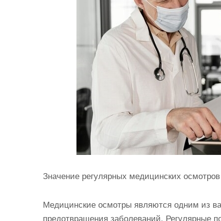
и
м
о
м
у
Значение регулярных медицинских осмотров
Медицинские осмотры являются одним из ва
предотвращения заболеваний. Регулярные п