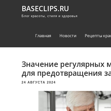
П
BASECLIPS.RU
р
Блог красоты, стиля и здоровья
о
м
о
Главная
Новости
Рецепты кра
т
а
т
ь
Значение регулярных 
к
для предотвращения з
с
о
24 АВГУСТА 2024
д
е
р
ж