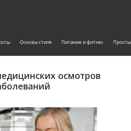
соты
Основы стиля
Питание и фитнес
Просты
медицинских осмотров
аболеваний