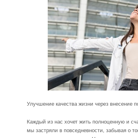
и
м
о
м
у
Улучшение качества жизни через внесение 
Каждый из нас хочет жить полноценную и сча
мы застряли в повседневности, забывая о т