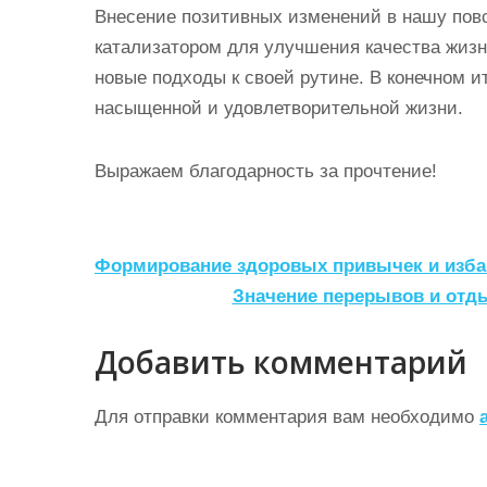
Внесение позитивных изменений в нашу пов
катализатором для улучшения качества жизн
новые подходы к своей рутине. В конечном ит
насыщенной и удовлетворительной жизни.
Выражаем благодарность за прочтение!
Н
Формирование здоровых привычек и изба
а
Значение перерывов и отды
в
Добавить комментарий
и
г
Для отправки комментария вам необходимо
а
ц