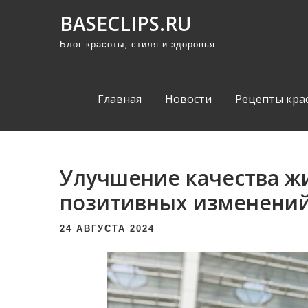
П
BASECLIPS.RU
р
Блог красоты, стиля и здоровья
о
м
о
Главная
Новости
Рецепты кра
т
а
т
ь
Улучшение качества ж
к
позитивных изменений
с
о
24 АВГУСТА 2024
д
е
р
ж