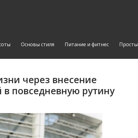
соты
Основы стиля
Питание и фитнес
Просты
изни через внесение
 в повседневную рутину