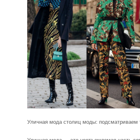
и
м
о
м
у
Уличная мода столиц моды: подсматриваем