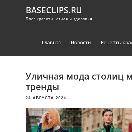
П
BASECLIPS.RU
р
Блог красоты, стиля и здоровья
о
м
о
Главная
Новости
Рецепты кра
т
а
т
ь
Уличная мода столиц 
к
тренды
с
о
24 АВГУСТА 2024
д
е
р
ж