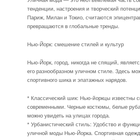
Уличная мода — это неотъемлемая часть со
тенденции, настроения и творческий потенц
Париж, Милан и Токио, считаются эпицентра
превращаются в глобальные тренды.
Нью-Йорк: смешение стилей и культур
Нью-Йорк, город, никогда не спящий, являет
его разнообразном уличном стиле. Здесь мо
спортивного шика и эпатажных нарядов.
* Классический шик: Нью-йоркцы известны с
современными. Черные костюмы, белые рубаш
можно увидеть на улицах города.
* Урбанистический стиль: Удобство и функ
уличной моды Нью-Йорка. Спортивная одежд