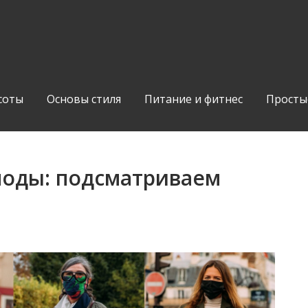
соты
Основы стиля
Питание и фитнес
Просты
моды: подсматриваем