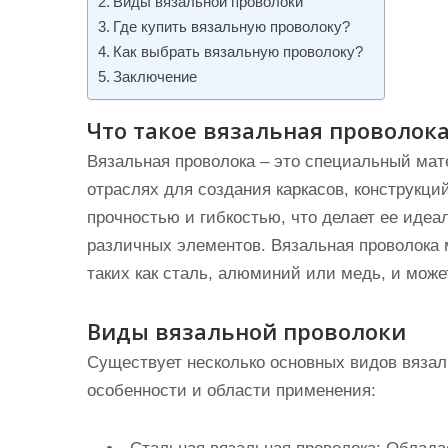
Виды вязальной проволоки
и
Где купить вязальную проволоку?
м
Как выбрать вязальную проволоку?
о
Заключение
м
Что такое вязальная проволок
у
Вязальная проволока – это специальный мат
отраслях для создания каркасов, конструкци
прочностью и гибкостью, что делает ее иде
различных элементов. Вязальная проволока 
таких как сталь, алюминий или медь, и може
Виды вязальной проволоки
Существует несколько основных видов вязал
особенности и области применения: