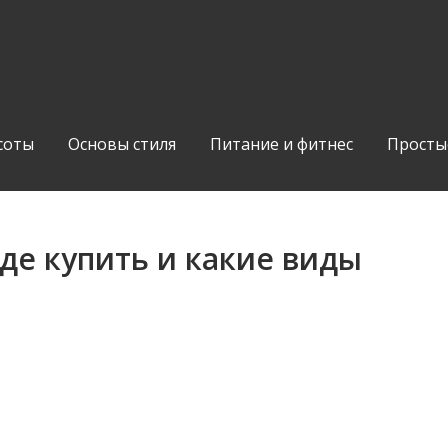
соты
Основы стиля
Питание и фитнес
Просты
где купить и какие виды