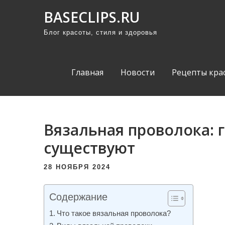
П
BASECLIPS.RU
р
Блог красоты, стиля и здоровья
о
м
о
Главная
Новости
Рецепты кра
т
а
т
ь
Вязальная проволока: 
к
существуют
с
о
28 НОЯБРЯ 2024
д
е
Содержание
р
Что такое вязальная проволока?
ж