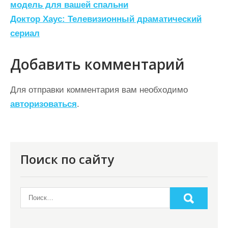
а
модель для вашей спальни
Доктор Хаус: Телевизионный драматический
в
сериал
и
г
Добавить комментарий
а
ц
Для отправки комментария вам необходимо
авторизоваться
.
и
я
п
о
Поиск по сайту
з
а
п
и