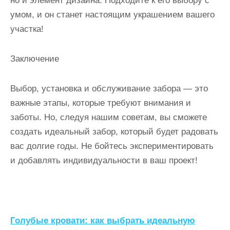
но и элемент дизайна. Подходите к его выбору с
умом, и он станет настоящим украшением вашего
участка!
Заключение
Выбор, установка и обслуживание забора — это
важные этапы, которые требуют внимания и
заботы. Но, следуя нашим советам, вы сможете
создать идеальный забор, который будет радовать
вас долгие годы. Не бойтесь экспериментировать
и добавлять индивидуальности в ваш проект!
Н
Голубые кровати: как выбрать идеальную