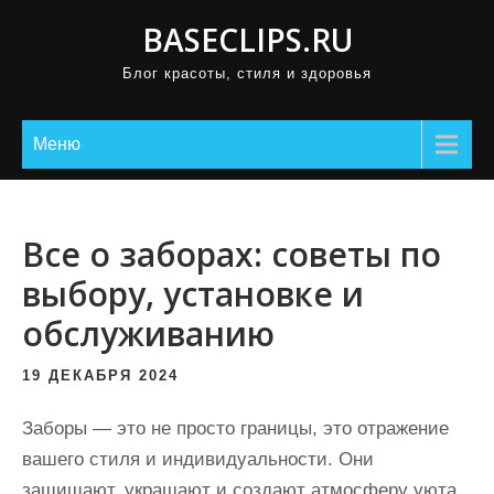
П
BASECLIPS.RU
р
Блог красоты, стиля и здоровья
о
м
о
Меню
т
а
т
Все о заборах: советы по
ь
выбору, установке и
к
обслуживанию
с
о
19 ДЕКАБРЯ 2024
д
е
Заборы — это не просто границы, это отражение
р
вашего стиля и индивидуальности. Они
ж
защищают, украшают и создают атмосферу уюта.