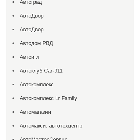
Автоград
АвтоДвор
АвтоДвор
Автодом РВД
Автоигл
Автоклуб Car-911
Автокомплекс
Автокомплекс Lr Family
Автомагазин
Автомакси, автотехцентр
АвтоМастерСервис