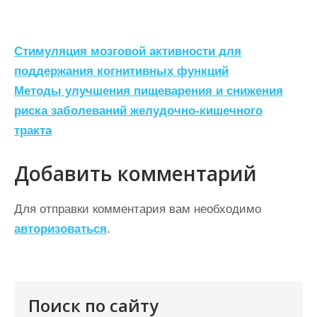
Н
Стимуляция мозговой активности для
а
поддержания когнитивных функций
Методы улучшения пищеварения и снижения
в
риска заболеваний желудочно-кишечного
и
тракта
г
а
Добавить комментарий
ц
Для отправки комментария вам необходимо
и
авторизоваться
.
я
п
о
Поиск по сайту
з