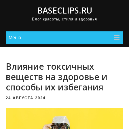
П
BASECLIPS.RU
р
Блог красоты, стиля и здоровья
о
м
о
Меню
т
а
т
Влияние токсичных
ь
веществ на здоровье и
к
способы их избегания
с
о
24 АВГУСТА 2024
д
е
р
ж