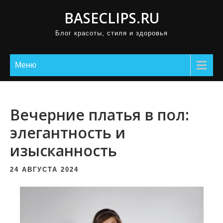
П
BASECLIPS.RU
р
Блог красоты, стиля и здоровья
о
м
о
Меню
т
а
т
Вечерние платья в пол:
ь
элегантность и
к
изысканность
с
о
24 АВГУСТА 2024
д
е
р
ж