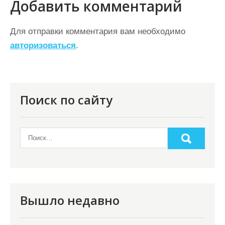
г
Добавить комментарий
а
ц
Для отправки комментария вам необходимо
авторизоваться
.
и
я
п
о
Поиск по сайту
з
а
п
и
с
я
Вышло недавно
м