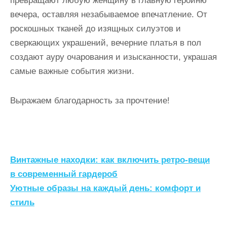
превращают любую женщину в главную героиню
вечера, оставляя незабываемое впечатление. От
роскошных тканей до изящных силуэтов и
сверкающих украшений, вечерние платья в пол
создают ауру очарования и изысканности, украшая
самые важные события жизни.
Выражаем благодарность за прочтение!
Н
Винтажные находки: как включить ретро-вещи
а
в современный гардероб
Уютные образы на каждый день: комфорт и
в
стиль
и