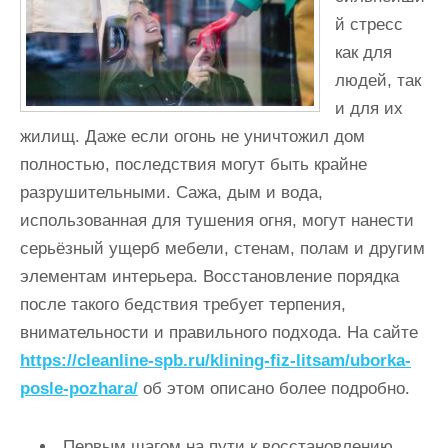
и
й стресс
м
как для
о
людей, так
м
и для их
у
жилищ. Даже если огонь не уничтожил дом
полностью, последствия могут быть крайне
разрушительными. Сажа, дым и вода,
использованная для тушения огня, могут нанести
серьёзный ущерб мебели, стенам, полам и другим
элементам интерьера. Восстановление порядка
после такого бедствия требует терпения,
внимательности и правильного подхода. На сайте
https://cleanline-spb.ru/klining-fiz-litsam/uborka-
posle-pozhara/
об этом описано более подробно.
Первым шагом на пути к восстановлению