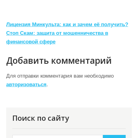
Н
Лицензия Минкульта: как и зачем её получить?
а
Стоп Скам: защита от мошенничества в
финансовой сфере
в
и
Добавить комментарий
г
а
Для отправки комментария вам необходимо
ц
авторизоваться
.
и
я
п
Поиск по сайту
о
з