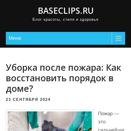
П
BASECLIPS.RU
р
Блог красоты, стиля и здоровья
о
м
о
Меню
т
а
т
Уборка после пожара: Как
ь
восстановить порядок в
к
доме?
с
о
23 СЕНТЯБРЯ 2024
д
е
Пожар —
р
это
ж
сильнейши