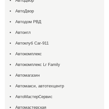
АвтоДвор
АвтоДвор
Автодом РВД
Автоигл
Автоклуб Car-911
Автокомплекс
Автокомплекс Lr Family
Автомагазин
Автомакси, автотехцентр
АвтоМастерСервис
Автомастерская