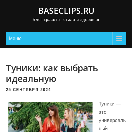
П
BASECLIPS.RU
р
Блог красоты, стиля и здоровья
о
м
о
Меню
т
а
т
Туники: как выбрать
ь
идеальную
к
с
25 СЕНТЯБРЯ 2024
о
д
Туники —
е
это
р
универсаль
ж
ный