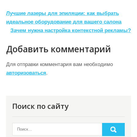
Н
Лучшие лазеры для эпиляции: как выбрать
а
идеальное оборудование для вашего салона
Зачем нужна настройка контекстной рекламы?
в
и
Добавить комментарий
г
а
Для отправки комментария вам необходимо
ц
авторизоваться
.
и
я
п
Поиск по сайту
о
з
а