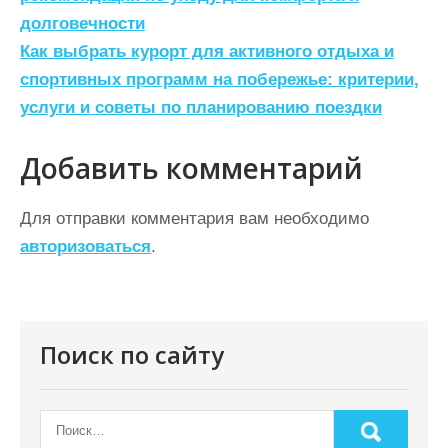
а
долговечности
в
Как выбрать курорт для активного отдыха и
и
спортивных программ на побережье: критерии,
г
услуги и советы по планированию поездки
а
ц
Добавить комментарий
и
Для отправки комментария вам необходимо
я
авторизоваться
.
п
о
з
Поиск по сайту
а
п
и