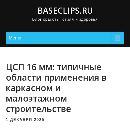
П
BASECLIPS.RU
р
Блог красоты, стиля и здоровья
о
м
о
Меню
т
а
т
ЦСП 16 мм: типичные
ь
области применения в
к
каркасном и
с
о
малоэтажном
д
строительстве
е
р
1 ДЕКАБРЯ 2025
ж