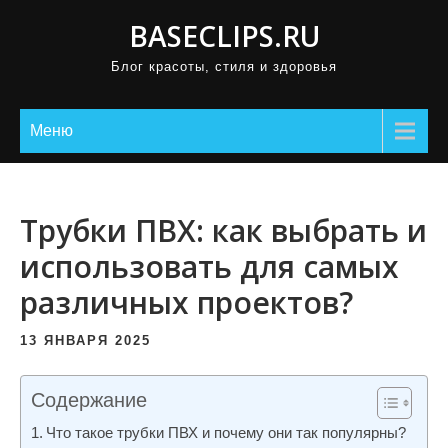
П
BASECLIPS.RU
р
Блог красоты, стиля и здоровья
о
м
о
Меню
т
а
т
Трубки ПВХ: как выбрать и
ь
использовать для самых
к
различных проектов?
с
о
13 ЯНВАРЯ 2025
д
е
Содержание
р
ж
Что такое трубки ПВХ и почему они так популярны?