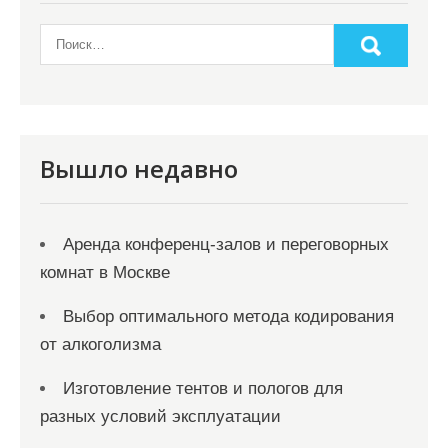
з
а
п
и
с
Вышло недавно
я
м
Аренда конференц-залов и переговорных
комнат в Москве
Выбор оптимального метода кодирования
от алкоголизма
Изготовление тентов и пологов для
разных условий эксплуатации