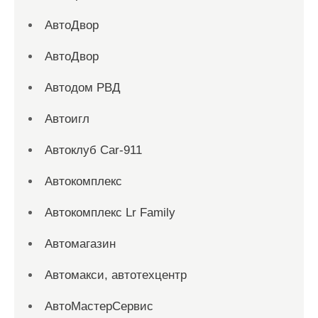
АвтоДвор
АвтоДвор
Автодом РВД
Автоигл
Автоклуб Car-911
Автокомплекс
Автокомплекс Lr Family
Автомагазин
Автомакси, автотехцентр
АвтоМастерСервис