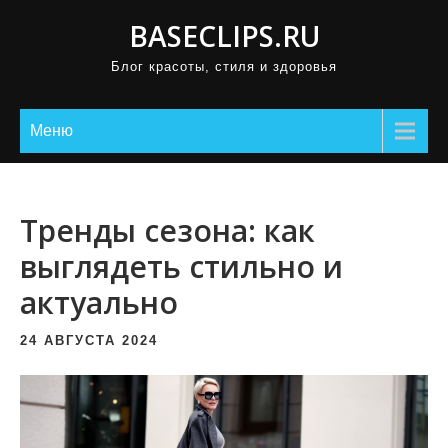
П
BASECLIPS.RU
р
Блог красоты, стиля и здоровья
о
м
о
Меню
т
а
т
Тренды сезона: как
ь
выглядеть стильно и
к
актуально
с
о
24 АВГУСТА 2024
д
е
р
ж