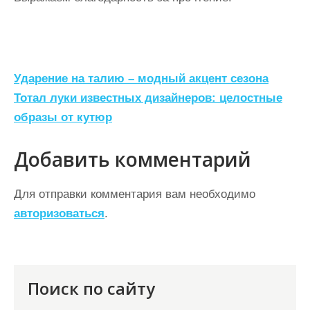
Н
Ударение на талию – модный акцент сезона
а
Тотал луки известных дизайнеров: целостные
образы от кутюр
в
и
Добавить комментарий
г
а
Для отправки комментария вам необходимо
ц
авторизоваться
.
и
я
п
Поиск по сайту
о