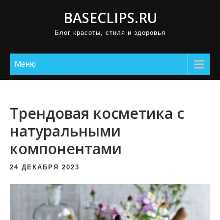
П
BASECLIPS.RU
р
Блог красоты, стиля и здоровья
о
м
о
Меню
т
а
т
Трендовая косметика с
ь
натуральными
к
компонентами
с
о
24 ДЕКАБРЯ 2023
д
е
р
ж