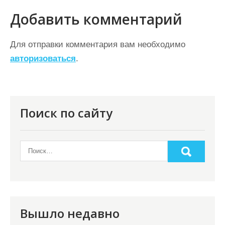
в
Добавить комментарий
и
г
Для отправки комментария вам необходимо
а
авторизоваться
.
ц
и
я
Поиск по сайту
п
о
з
а
п
и
Вышло недавно
с