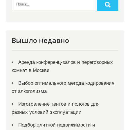
з
а
п
и
Вышло недавно
с
я
Аренда конференц-залов и переговорных
м
комнат в Москве
Выбор оптимального метода кодирования
от алкоголизма
Изготовление тентов и пологов для
разных условий эксплуатации
Подбор элитной недвижимости и