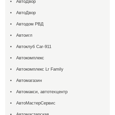
АвтоДвор
АвтоДвор
Автодом РВД
Автоигл
Автоклуб Car-911
Автокомплекс
Автокомплекс Lr Family
Автомагазин
Автомакси, автотехцентр
АвтоМастерСервис
Автомастерская