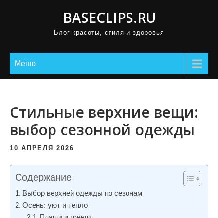
П
BASECLIPS.RU
р
Блог красоты, стиля и здоровья
о
м
о
Меню
т
а
т
Стильные верхние вещи:
ь
выбор сезонной одежды
к
с
10 АПРЕЛЯ 2026
о
д
Содержание
е
Выбор верхней одежды по сезонам
р
Осень: уют и тепло
ж
Плащи и тренчи