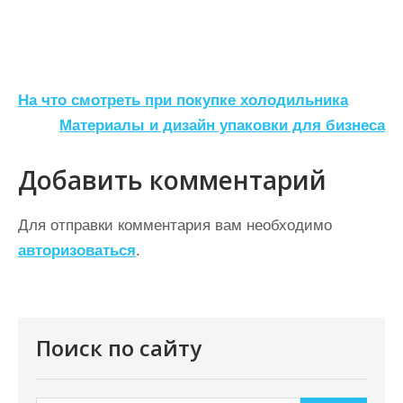
Н
На что смотреть при покупке холодильника
а
Материалы и дизайн упаковки для бизнеса
в
Добавить комментарий
и
г
Для отправки комментария вам необходимо
а
авторизоваться
.
ц
и
я
Поиск по сайту
п
о