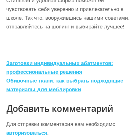
Стильная и удобная форма поможет ей
чувствовать себя уверенно и привлекательно в
школе. Так что, вооружившись нашими советами,
отправляйтесь на шопинг и выбирайте лучшее!
Н
Заготовки индивидуальных абатментов:
а
профессиональные решения
Обивочные ткани: как выбрать подходящие
в
материалы для меблировки
и
г
Добавить комментарий
а
ц
Для отправки комментария вам необходимо
авторизоваться
.
и