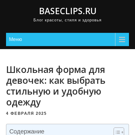
П
BASECLIPS.RU
р
Блог красоты, стиля и здоровья
о
м
о
Меню
т
а
т
Школьная форма для
ь
девочек: как выбрать
к
стильную и удобную
с
о
одежду
д
е
4 ФЕВРАЛЯ 2025
р
ж
Содержание