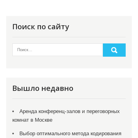
я
п
о
Поиск по сайту
з
а
п
и
с
я
Вышло недавно
м
Аренда конференц-залов и переговорных
комнат в Москве
Выбор оптимального метода кодирования