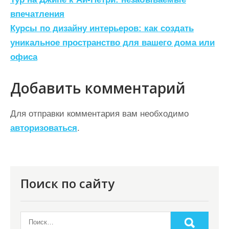
Н
а
впечатления
Курсы по дизайну интерьеров: как создать
в
уникальное пространство для вашего дома или
и
офиса
г
а
Добавить комментарий
ц
Для отправки комментария вам необходимо
и
авторизоваться
.
я
п
о
Поиск по сайту
з
а
п