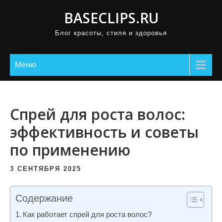
П
BASECLIPS.RU
р
Блог красоты, стиля и здоровья
о
м
о
Меню
т
а
т
Спрей для роста волос:
ь
эффективность и советы
к
по применению
с
о
3 СЕНТЯБРЯ 2025
д
е
Содержание
р
ж
Как работает спрей для роста волос?