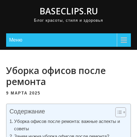
П
BASECLIPS.RU
р
Блог красоты, стиля и здоровья
о
м
о
Меню
т
а
т
Уборка офисов после
ь
ремонта
к
с
9 МАРТА 2025
о
д
Содержание
е
Уборка офисов после ремонта: важные аспекты и
р
советы
ж
Зачем нужна уборка офисов после ремонта?