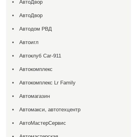
АвтоДвор
АвтоДвор
Автодом РВД
Автоигл
Автоклуб Car-911
Автокомплекс
Автокомплекс Lr Family
Автомагазин
Автомакси, автотехцентр
АвтоМастерСервис
Автомастерская