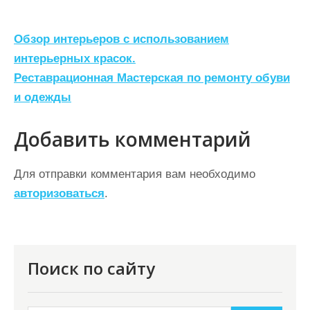
Н
Обзор интерьеров с использованием
а
интерьерных красок.
Реставрационная Мастерская по ремонту обуви
в
и одежды
и
г
Добавить комментарий
а
ц
Для отправки комментария вам необходимо
авторизоваться
.
и
я
п
о
Поиск по сайту
з