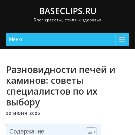
П
BASECLIPS.RU
р
Блог красоты, стиля и здоровья
о
м
о
Меню
т
а
т
Разновидности печей и
ь
каминов: советы
к
специалистов по их
с
о
выбору
д
е
12 ИЮНЯ 2025
р
ж
Содержание