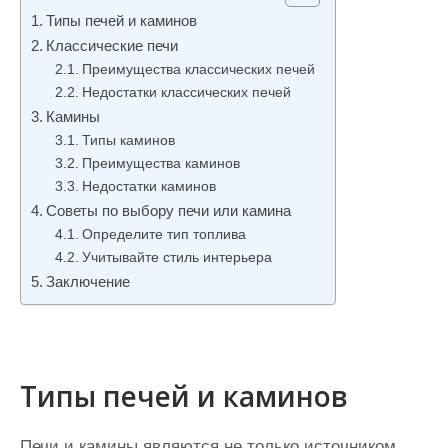
и
Типы печей и каминов
м
Классические печи
о
Преимущества классических печей
Недостатки классических печей
м
Камины
у
Типы каминов
Преимущества каминов
Недостатки каминов
Советы по выбору печи или камина
Определите тип топлива
Учитывайте стиль интерьера
Заключение
Типы печей и каминов
Печи и камины являются не только источником