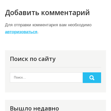
и
г
Добавить комментарий
а
ц
Для отправки комментария вам необходимо
авторизоваться
.
и
я
п
о
Поиск по сайту
з
а
п
и
с
я
Вышло недавно