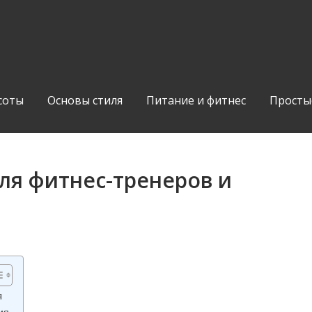
соты
Основы стиля
Питание и фитнес
Просты
ля фитнес-тренеров и
я