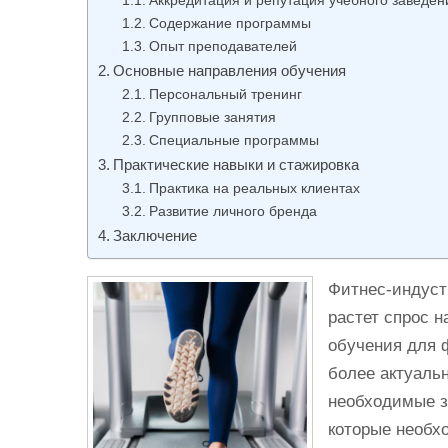
Аккредитация и репутация учебного заведен
и
Содержание программы
м
Опыт преподавателей
о
Основные направления обучения
Персональный тренинг
м
Групповые занятия
у
Специальные программы
Практические навыки и стажировка
Практика на реальных клиентах
Развитие личного бренда
Заключение
Фитнес-индуст
растет спрос 
обучения для 
более актуальн
необходимые зн
которые необх