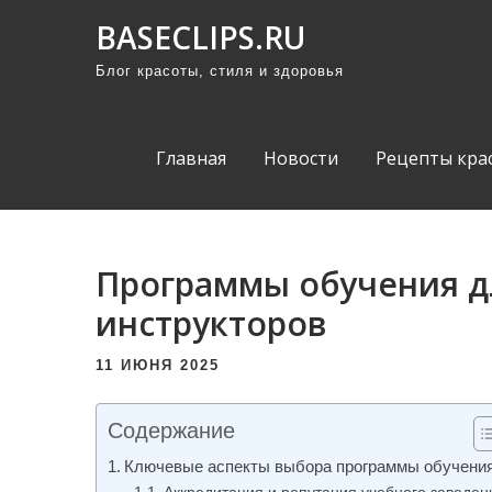
П
BASECLIPS.RU
р
Блог красоты, стиля и здоровья
о
м
о
Главная
Новости
Рецепты кра
т
а
т
ь
Программы обучения д
к
инструкторов
с
о
11 ИЮНЯ 2025
д
е
Содержание
р
Ключевые аспекты выбора программы обучени
ж