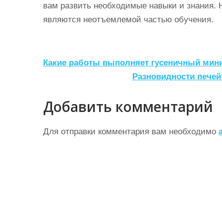
вам развить необходимые навыки и знания. Н
являются неотъемлемой частью обучения.
Н
Какие работы выполняет гусеничный мини-
а
Разновидности печей
в
Добавить комментарий
и
г
Для отправки комментария вам необходимо
а
ц
и
я
п