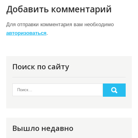
и
Добавить комментарий
г
а
Для отправки комментария вам необходимо
ц
авторизоваться
.
и
я
п
Поиск по сайту
о
з
а
п
и
с
Вышло недавно
я