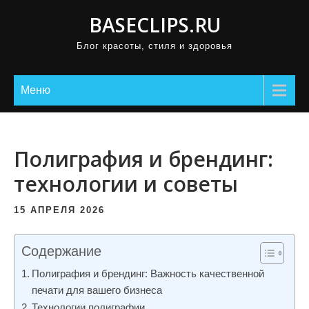
П
BASECLIPS.RU
р
Блог красоты, стиля и здоровья
о
м
о
Меню
т
а
т
Полиграфия и брендинг:
ь
технологии и советы
к
с
15 АПРЕЛЯ 2026
о
д
Содержание
е
Полиграфия и брендинг: Важность качественной
р
печати для вашего бизнеса
ж
Технологии полиграфии