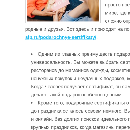
и
просто пре
м
мире, где
о
сложно оп
м
родные и друзья. Вот здесь и приходят на
у
sip.ru/podarochnye-sertifikaty/
.
Одним из главных преимуществ подаро
универсальность. Вы можете выбрать серт
ресторанов до магазинов одежды, космети
ненужных покупок и неудачных подарков, 
Когда человек получает сертификат, он са
делает такой подарок особенно ценным.
Кроме того, подарочные сертификаты от
до праздника осталось совсем немного. Вы
и онлайн, без долгих поисков идеального 
крупных праздников, когда магазины переп