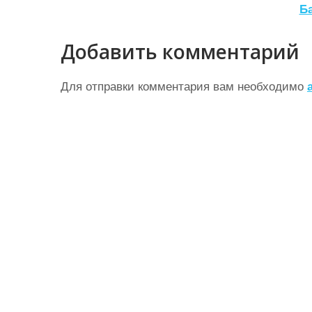
а
Б
в
Добавить комментарий
и
г
Для отправки комментария вам необходимо
а
ц
и
я
п
о
з
а
п