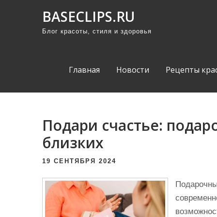
П
BASECLIPS.RU
р
Блог красоты, стиля и здоровья
о
м
о
Главная
Новости
Рецепты кра
т
а
т
ь
Подари счастье: подар
к
близких
с
о
19 СЕНТЯБРЯ 2024
д
е
Подарочны
р
современн
ж
возможнос