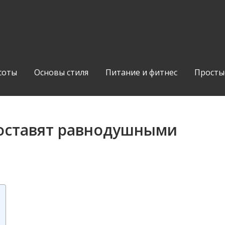
соты
Основы стиля
Питание и фитнес
Просты
 оставят равнодушными