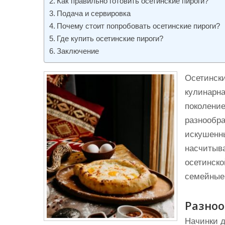
Как правильно готовить осетинские пироги?
и
Подача и сервировка
м
Почему стоит попробовать осетинские пироги?
о
Где купить осетинские пироги?
м
Заключение
у
Осетински
кулинарна
поколение
разнообр
искушенны
насчитыв
осетинско
семейные
Разноо
Начинки д