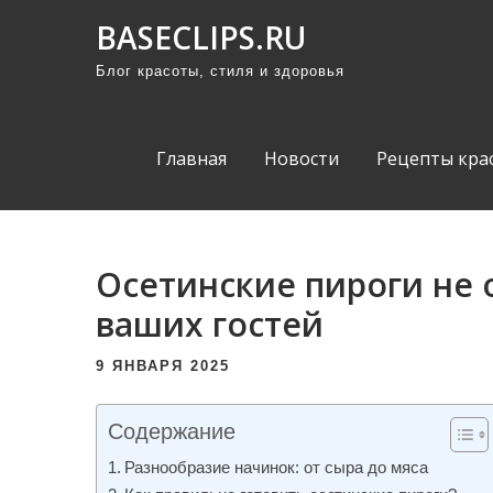
П
BASECLIPS.RU
р
Блог красоты, стиля и здоровья
о
м
о
Главная
Новости
Рецепты кра
т
а
т
ь
Осетинские пироги не
к
ваших гостей
с
о
9 ЯНВАРЯ 2025
д
е
Содержание
р
Разнообразие начинок: от сыра до мяса
ж