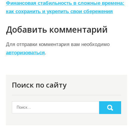
Финансовая стабильность в сложные времена:
и
как сохранить и укрепить свои сбережения
г
а
Добавить комментарий
ц
Для отправки комментария вам необходимо
и
авторизоваться
.
я
п
о
Поиск по сайту
з
а
п
и
с