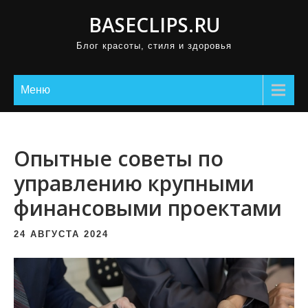
П
BASECLIPS.RU
р
Блог красоты, стиля и здоровья
о
м
о
Меню
т
а
т
Опытные советы по
ь
управлению крупными
к
финансовыми проектами
с
о
24 АВГУСТА 2024
д
е
р
ж