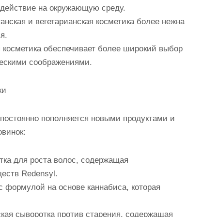
оздействие на окружающую среду.
ганская и вегетарианская косметика более нежна
я.
я косметика обеспечивает более широкий выбор
ческими соображениями.
ки
 постоянно пополняется новыми продуктами и
овинок:
отка для роста волос, содержащая
еств Redensyl.
 с формулой на основе каннабиса, которая
анская сыворотка против старения, содержащая