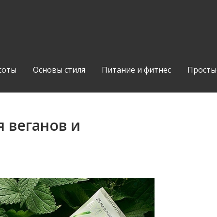
соты
Основы стиля
Питание и фитнес
Просты
 веганов и