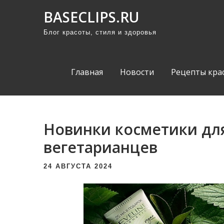
П
BASECLIPS.RU
р
Блог красоты, стиля и здоровья
о
м
о
Главная
Новости
Рецепты кра
т
а
т
ь
Новинки косметики для
к
вегетарианцев
с
о
24 АВГУСТА 2024
д
е
р
ж