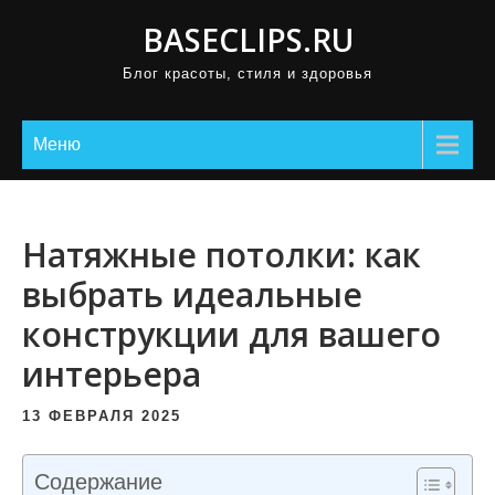
П
BASECLIPS.RU
р
Блог красоты, стиля и здоровья
о
м
о
Меню
т
а
т
Натяжные потолки: как
ь
выбрать идеальные
к
конструкции для вашего
с
о
интерьера
д
е
13 ФЕВРАЛЯ 2025
р
ж
Содержание