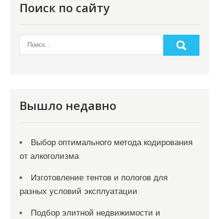
о
Поиск по сайту
з
а
п
и
с
я
Вышло недавно
м
Выбор оптимального метода кодирования
от алкоголизма
Изготовление тентов и пологов для
разных условий эксплуатации
Подбор элитной недвижимости и