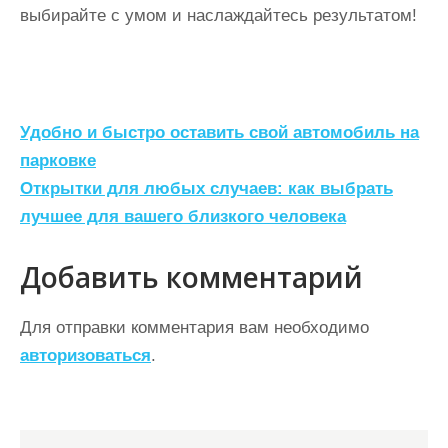
выбирайте с умом и наслаждайтесь результатом!
Н
Удобно и быстро оставить свой автомобиль на
а
парковке
Открытки для любых случаев: как выбрать
в
лучшее для вашего близкого человека
и
г
Добавить комментарий
а
ц
Для отправки комментария вам необходимо
авторизоваться
.
и
я
п