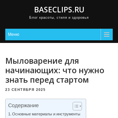
П
BASECLIPS.RU
р
Блог красоты, стиля и здоровья
о
м
о
Меню
т
а
т
Мыловарение для
ь
начинающих: что нужно
к
знать перед стартом
с
о
23 СЕНТЯБРЯ 2025
д
е
Содержание
р
ж
Основные материалы и инструменты