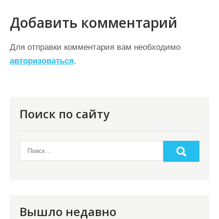
и
г
Добавить комментарий
а
ц
Для отправки комментария вам необходимо
авторизоваться
.
и
я
п
о
Поиск по сайту
з
а
п
и
с
я
Вышло недавно