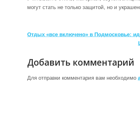
могут стать не только защитой, но и украше
Н
Отдых «все включено» в Подмосковье: и
а
в
Добавить комментарий
и
г
Для отправки комментария вам необходимо
а
ц
и
я
п
о