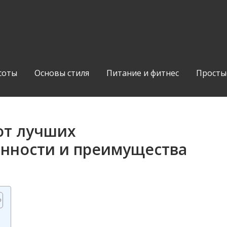
соты
Основы стиля
Питание и фитнес
Просты
от лучших
енности и преимущества