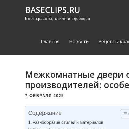
П
BASECLIPS.RU
р
Блог красоты, стиля и здоровья
о
м
о
Главная
Новости
Рецепты кра
т
а
т
ь
Межкомнатные двери 
к
производителей: особ
с
о
7 ФЕВРАЛЯ 2025
д
е
Содержание
р
Разнообразие стилей и материалов
ж