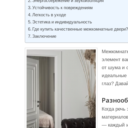
Энергосбережение и звукоизоляция
и
Устойчивость к повреждениям
м
Легкость в уходе
о
Эстетика и индивидуальность
м
Где купить качественные межкомнатные двери
у
Заключение
Межкомнатн
элемент ва
от шума и 
идеальные 
глаз? Дава
Разнооб
Когда речь
материалов
— каждый и