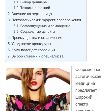
Выбор филлера
и
Техника инъекций
м
Влияние на черты лица
о
Психологический эффект преображения
м
Самоощущение и самооценка
у
Социальные аспекты
Преимущества и ограничения
Уход после процедуры
Кому подойдет коррекция
Выбор клиники и специалиста
Современная
эстетическая
медицина
предлагает
широкий
спектр