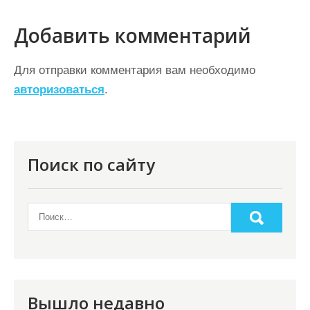
г
а
Добавить комментарий
ц
Для отправки комментария вам необходимо
и
авторизоваться
.
я
п
о
Поиск по сайту
з
а
п
и
с
я
Вышло недавно
м