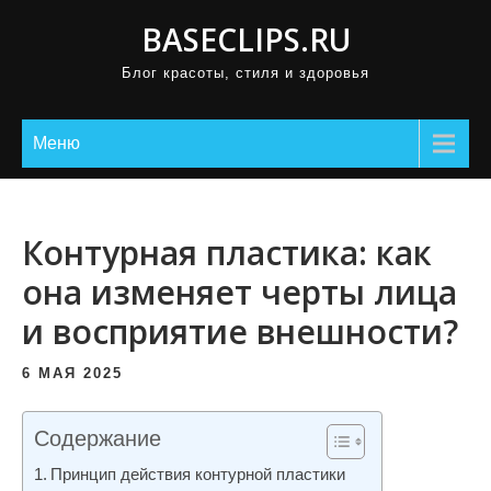
П
BASECLIPS.RU
р
Блог красоты, стиля и здоровья
о
м
о
Меню
т
а
т
Контурная пластика: как
ь
она изменяет черты лица
к
и восприятие внешности?
с
о
6 МАЯ 2025
д
е
Содержание
р
ж
Принцип действия контурной пластики