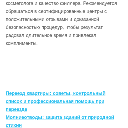
косметолога и качество филлера. Рекомендуется
обращаться в сертифицированные центры с
положительными отзывами и доказанной
безопасностью процедур, чтобы результат
радовал длительное время и привлекал
комплименты.
Н
Переезд квартиры: советы, контрольный
а
список и профессиональная помощь при
переезде
в
Молниеотводы: защита зданий от природной
и
стихии