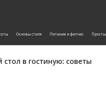
соты
Основы стиля
Питание и фитнес
Просты
 стол в гостиную: советы