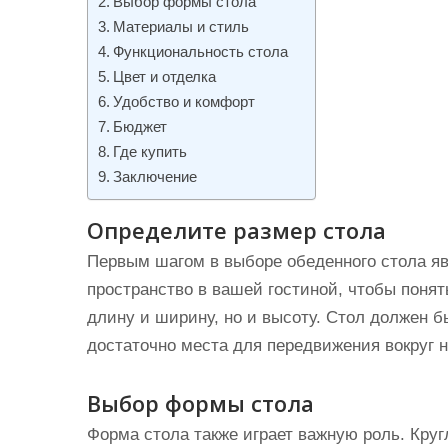
Выбор формы стола
и
Материалы и стиль
м
Функциональность стола
о
Цвет и отделка
м
Удобство и комфорт
у
Бюджет
Где купить
Заключение
Определите размер стола
Первым шагом в выборе обеденного стола яв
пространство в вашей гостиной, чтобы понять
длину и ширину, но и высоту. Стол должен 
достаточно места для передвижения вокруг н
Выбор формы стола
Форма стола также играет важную роль. Кру