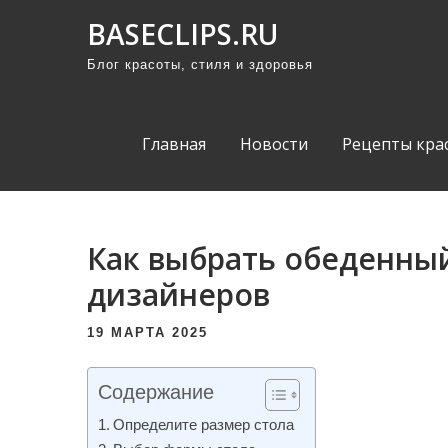
П
BASECLIPS.RU
р
Блог красоты, стиля и здоровья
о
м
о
Главная
Новости
Рецепты кра
т
а
т
ь
Как выбрать обеденный
к
дизайнеров
с
о
19 МАРТА 2025
д
е
Содержание
р
Определите размер стола
ж