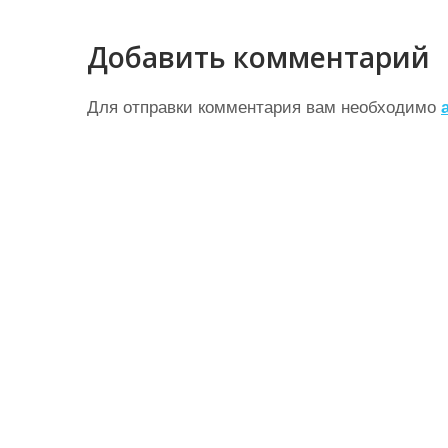
а
в
Добавить комментарий
и
г
Для отправки комментария вам необходимо
а
ц
и
я
п
о
з
а
п
и