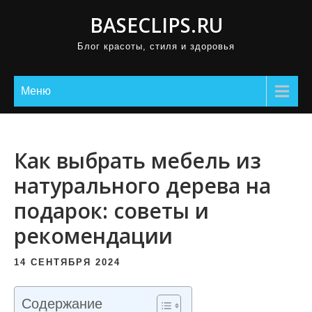
П
BASECLIPS.RU
р
Блог красоты, стиля и здоровья
о
м
о
Меню
т
а
т
Как выбрать мебель из
ь
натурального дерева на
к
подарок: советы и
с
о
рекомендации
д
е
14 СЕНТЯБРЯ 2024
р
ж
Содержание