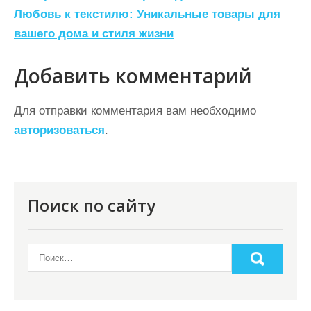
а
Любовь к текстилю: Уникальные товары для
в
вашего дома и стиля жизни
и
г
Добавить комментарий
а
ц
Для отправки комментария вам необходимо
авторизоваться
.
и
я
п
о
Поиск по сайту
з
а
п
и