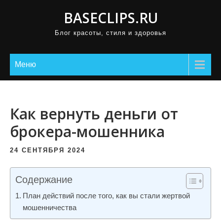
П
BASECLIPS.RU
р
Блог красоты, стиля и здоровья
о
м
о
Меню
т
а
т
Как вернуть деньги от
ь
брокера-мошенника
к
с
24 СЕНТЯБРЯ 2024
о
д
Содержание
е
План действий после того, как вы стали жертвой
р
мошенничества
ж