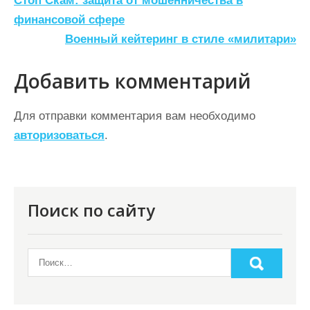
Н
Стоп Скам: защита от мошенничества в
а
финансовой сфере
Военный кейтеринг в стиле «милитари»
в
и
Добавить комментарий
г
а
Для отправки комментария вам необходимо
ц
авторизоваться
.
и
я
п
Поиск по сайту
о
з
а
п