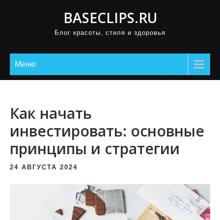
П
BASECLIPS.RU
р
Блог красоты, стиля и здоровья
о
м
о
Меню
т
а
т
Как начать
ь
инвестировать: основные
к
принципы и стратегии
с
о
24 АВГУСТА 2024
д
е
р
ж