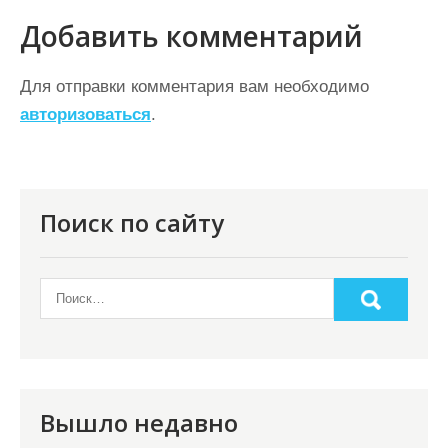
г
Добавить комментарий
а
ц
Для отправки комментария вам необходимо
авторизоваться
.
и
я
п
о
Поиск по сайту
з
а
п
и
с
я
Вышло недавно