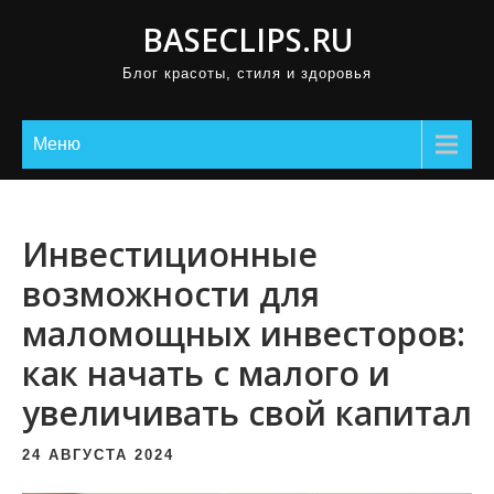
П
BASECLIPS.RU
р
Блог красоты, стиля и здоровья
о
м
о
Меню
т
а
т
Инвестиционные
ь
возможности для
к
маломощных инвесторов:
с
о
как начать с малого и
д
увеличивать свой капитал
е
р
24 АВГУСТА 2024
ж