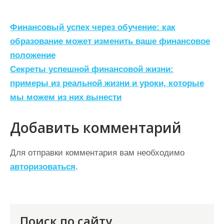
Н
Финансовый успех через обучение: как
а
образование может изменить ваше финансовое
положение
в
Секреты успешной финансовой жизни:
и
примеры из реальной жизни и уроки, которые
г
мы можем из них вынести
а
ц
Добавить комментарий
и
Для отправки комментария вам необходимо
я
авторизоваться
.
п
о
з
Поиск по сайту