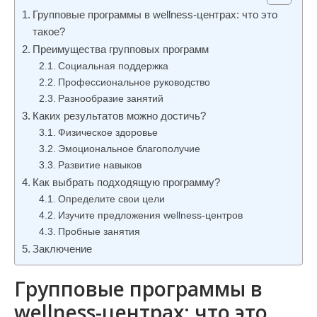
и
Групповые программы в wellness-центрах: что это
м
такое?
о
Преимущества групповых программ
Социальная поддержка
м
Профессиональное руководство
у
Разнообразие занятий
Каких результатов можно достичь?
Физическое здоровье
Эмоциональное благополучие
Развитие навыков
Как выбрать подходящую программу?
Определите свои цели
Изучите предложения wellness-центров
Пробные занятия
Заключение
Групповые программы в
wellness-центрах: что это