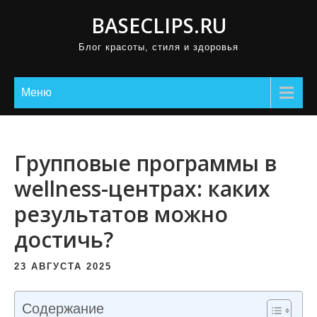
П
BASECLIPS.RU
р
Блог красоты, стиля и здоровья
о
м
о
Меню
т
а
т
Групповые программы в
ь
wellness-центрах: каких
к
результатов можно
с
о
достичь?
д
е
23 АВГУСТА 2025
р
ж
Содержание