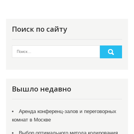
я
п
о
Поиск по сайту
з
а
п
и
с
я
Вышло недавно
м
Аренда конференц-залов и переговорных
комнат в Москве
Выбор оптимального метода кодирования