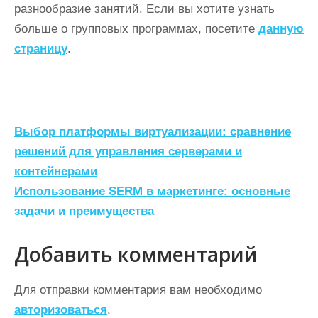
разнообразие занятий. Если вы хотите узнать
больше о групповых программах, посетите
данную
страницу
.
Н
Выбор платформы виртуализации: сравнение
а
решений для управления серверами и
контейнерами
в
Использование SERM в маркетинге: основные
и
задачи и преимущества
г
а
Добавить комментарий
ц
Для отправки комментария вам необходимо
и
авторизоваться
.