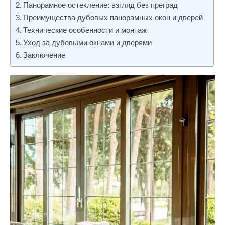
Панорамное остекление: взгляд без преград
и
Преимущества дубовых панорамных окон и дверей
м
Технические особенности и монтаж
о
Уход за дубовыми окнами и дверями
м
Заключение
у