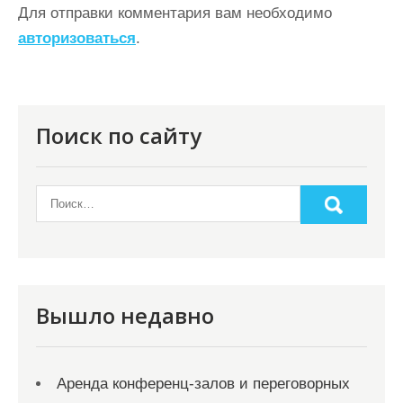
ц
Для отправки комментария вам необходимо
авторизоваться
.
и
я
п
о
Поиск по сайту
з
а
п
и
с
я
Вышло недавно
м
Аренда конференц-залов и переговорных