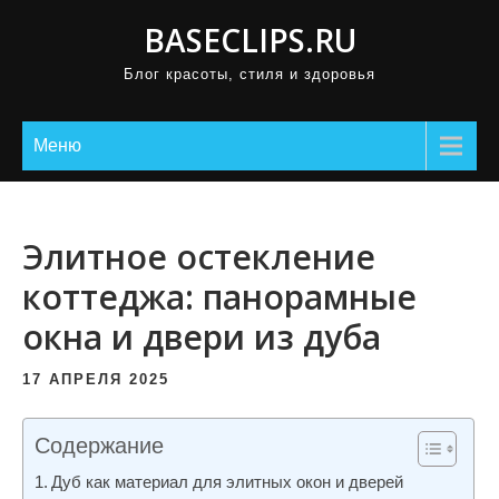
П
BASECLIPS.RU
р
Блог красоты, стиля и здоровья
о
м
о
Меню
т
а
т
Элитное остекление
ь
коттеджа: панорамные
к
окна и двери из дуба
с
о
17 АПРЕЛЯ 2025
д
е
Содержание
р
ж
Дуб как материал для элитных окон и дверей