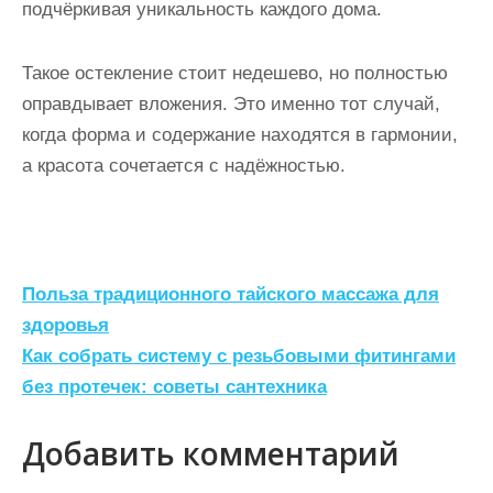
подчёркивая уникальность каждого дома.
Такое остекление стоит недешево, но полностью
оправдывает вложения. Это именно тот случай,
когда форма и содержание находятся в гармонии,
а красота сочетается с надёжностью.
Н
Польза традиционного тайского массажа для
а
здоровья
Как собрать систему с резьбовыми фитингами
в
без протечек: советы сантехника
и
г
Добавить комментарий
а