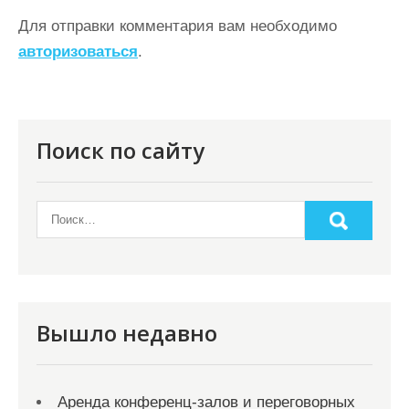
ц
Для отправки комментария вам необходимо
и
авторизоваться
.
я
п
о
Поиск по сайту
з
а
п
и
с
я
Вышло недавно
м
Аренда конференц-залов и переговорных