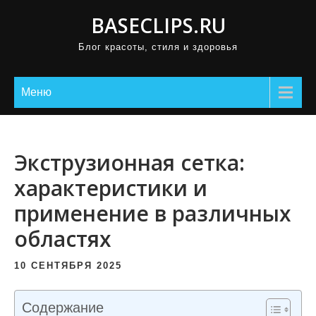
П
BASECLIPS.RU
р
Блог красоты, стиля и здоровья
о
м
о
Меню
т
а
т
Экструзионная сетка:
ь
характеристики и
к
применение в различных
с
о
областях
д
е
10 СЕНТЯБРЯ 2025
р
ж
Содержание